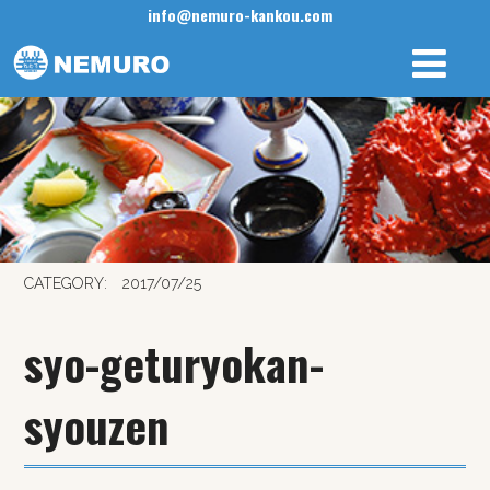
info@nemuro-kankou.com
CATEGORY:
2017/07/25
syo-geturyokan-
syouzen