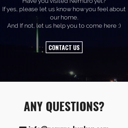
Have you visited Nemuro yet?
If yes, please let us know how you feel about
our home.
And If not, let us help you to come here :)
CONTACT US
ANY QUESTIONS?