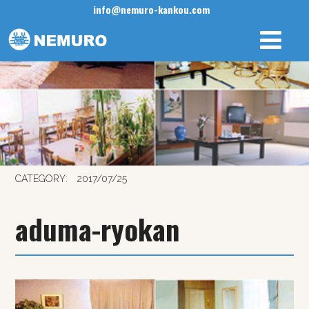
info@nemuro-kankou.com
CATEGORY:
2017/07/25
aduma-ryokan