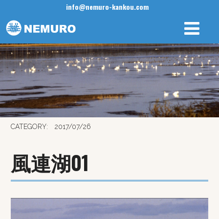
info@nemuro-kankou.com
CATEGORY:
2017/07/26
風連湖01