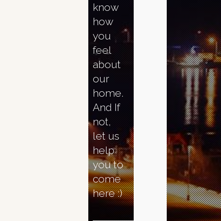
know
how
you
カテ
feel
about
our
home.
ゴリ
And If
not,
let us
ー
help
you to
come
here :)
カテゴリーなし