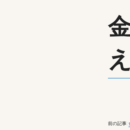
え
前の記事: