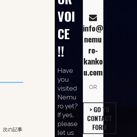
VOI
社
ト
info@
CE
nemu
!!
ro-
アー
kanko
u.com
Have
you
カイ
OR
visited
Nemu
ro yet?
> GO TO
If yes,
CONTACT
ブ
please
FORM
次の記事:
let us