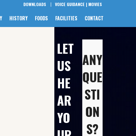
DOWNLOADS
VOICE GUIDANCE |
MOVIES
Y
HISTORY
FOODS
FACILITIES
CONTACT
LET
最近
ANY
US
QUE
HE
のコ
STI
AR
ON
YO
メン
S?
UR